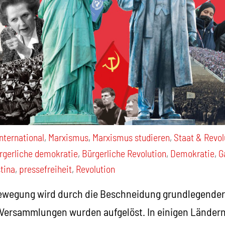
International
,
Marxismus
,
Marxismus studieren
,
Staat & Revol
rgerliche demokratie
,
Bürgerliche Revolution
,
Demokratie
,
G
tina
,
pressefreiheit
,
Revolution
Bewegung wird durch die Beschneidung grundlegende
 Versammlungen wurden aufgelöst. In einigen Ländern