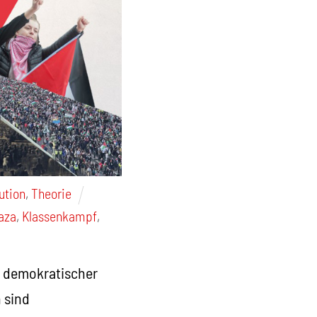
ution
,
Theorie
aza
,
Klassenkampf
,
r demokratischer
 sind