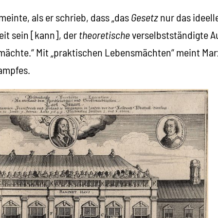
meinte, als er schrieb, dass „das
Gesetz
nur das ideell
eit sein [kann], der
theoretische
verselbstständigte A
ächte.“ Mit „praktischen Lebensmächten“ meint Mar
ampfes.