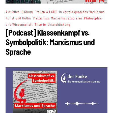
,
,
,
,
Aktuelles
Bildung
Frauen & LGBT
In Verteidigung des Marxismus
,
,
,
Kunst und Kultur
Marxismus
Marxismus studieren
Philosophie
,
,
und Wissenschaft
Theorie
Unterdrückung
[Podcast] Klassenkampf vs.
Symbolpolitik: Marxismus und
Sprache