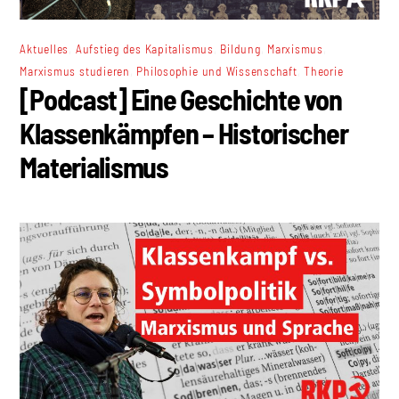
,
,
,
,
Aktuelles
Aufstieg des Kapitalismus
Bildung
Marxismus
,
,
Marxismus studieren
Philosophie und Wissenschaft
Theorie
[Podcast] Eine Geschichte von
Klassenkämpfen – Historischer
Materialismus