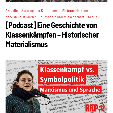
,
,
,
,
Aktuelles
Aufstieg des Kapitalismus
Bildung
Marxismus
,
,
Marxismus studieren
Philosophie und Wissenschaft
Theorie
[Podcast] Eine Geschichte von
Klassenkämpfen – Historischer
Materialismus