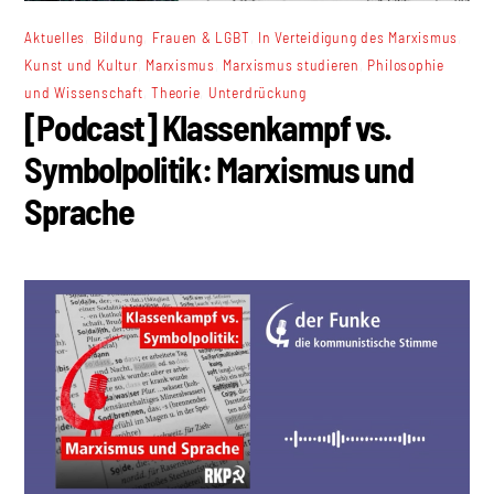
,
,
,
,
Aktuelles
Bildung
Frauen & LGBT
In Verteidigung des Marxismus
,
,
,
Kunst und Kultur
Marxismus
Marxismus studieren
Philosophie
,
,
und Wissenschaft
Theorie
Unterdrückung
[Podcast] Klassenkampf vs.
Symbolpolitik: Marxismus und
Sprache