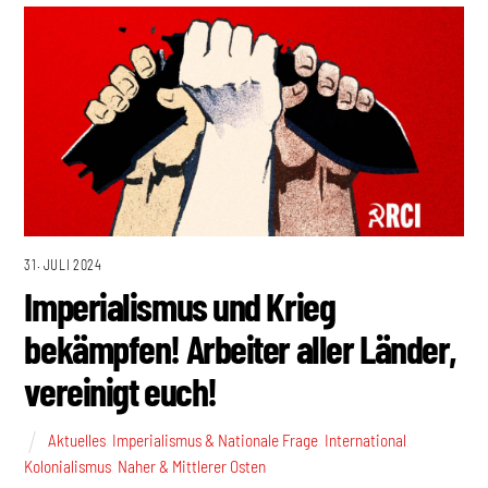
31. JULI 2024
Imperialismus und Krieg
bekämpfen! Arbeiter aller Länder,
vereinigt euch!
Aktuelles
,
Imperialismus & Nationale Frage
,
International
,
Kolonialismus
,
Naher & Mittlerer Osten