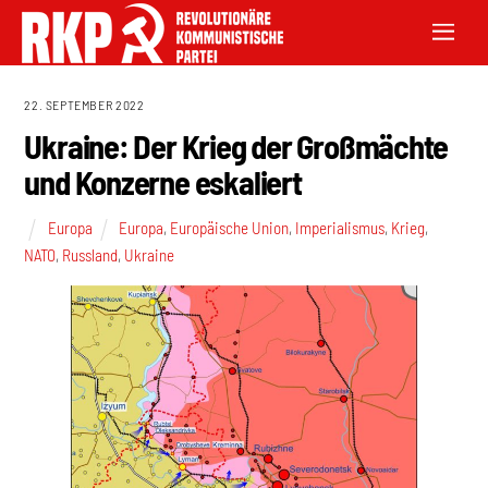
22. SEPTEMBER 2022
Ukraine: Der Krieg der Großmächte
und Konzerne eskaliert
Europa
Europa
,
Europäische Union
,
Imperialismus
,
Krieg
,
NATO
,
Russland
,
Ukraine