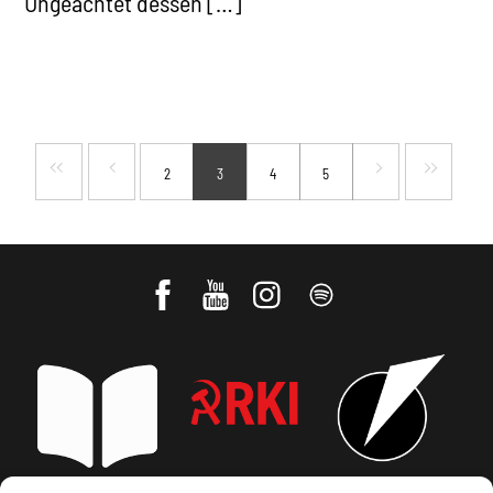
Ungeachtet dessen […]
2
3
4
5