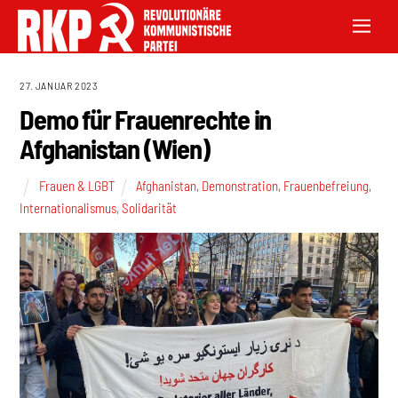
27. JANUAR 2023
Demo für Frauenrechte in
Afghanistan (Wien)
Frauen & LGBT
Afghanistan
,
Demonstration
,
Frauenbefreiung
,
Internationalismus
,
Solidarität