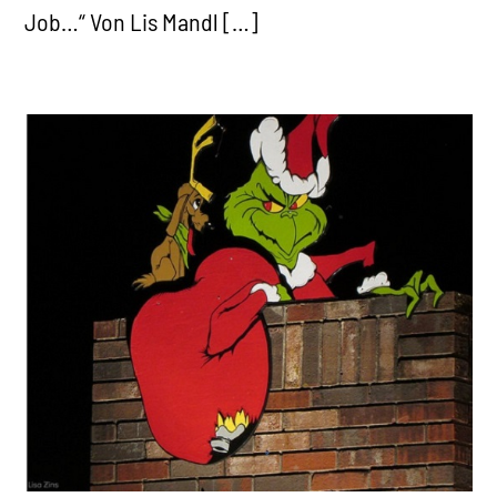
Job…“ Von Lis Mandl […]