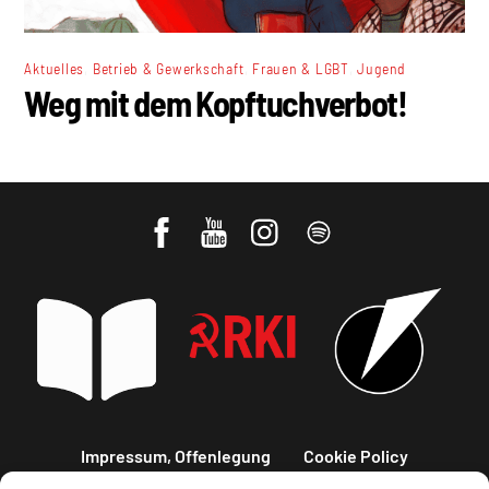
,
,
,
Aktuelles
Betrieb & Gewerkschaft
Frauen & LGBT
Jugend
Weg mit dem Kopftuchverbot!
Impressum, Offenlegung
Cookie Policy