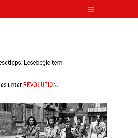
Lesetipps, Lesebegleitern
 es unter
REVOLUTION
.