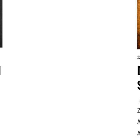
2
l
Z
A