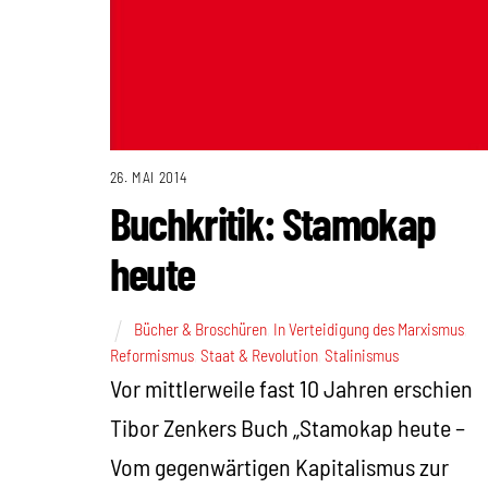
26. MAI 2014
Buchkritik: Stamokap
heute
Bücher & Broschüren
,
In Verteidigung des Marxismus
,
Reformismus
,
Staat & Revolution
,
Stalinismus
Vor mittlerweile fast 10 Jahren erschien
Tibor Zenkers Buch „Stamokap heute –
Vom gegenwärtigen Kapitalismus zur