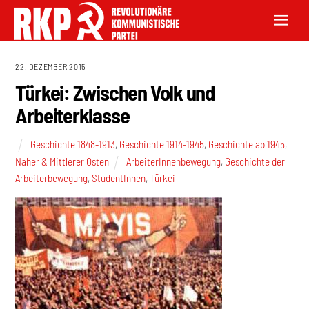
22. DEZEMBER 2015
Türkei: Zwischen Volk und
Arbeiterklasse
Geschichte 1848-1913
,
Geschichte 1914-1945
,
Geschichte ab 1945
,
Naher & Mittlerer Osten
ArbeiterInnenbewegung
,
Geschichte der
Arbeiterbewegung
,
StudentInnen
,
Türkei