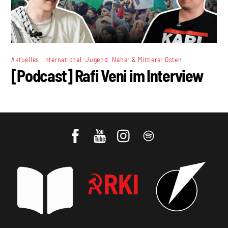
,
,
,
Aktuelles
International
Jugend
Naher & Mittlerer Osten
[Podcast] Rafi Veni im Interview