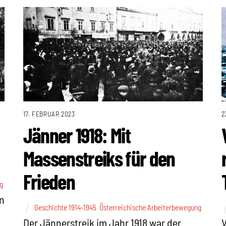
17. FEBRUAR 2023
2
Jänner 1918: Mit
Massenstreiks für den
Frieden
g
en
Geschichte 1914-1945
,
Österreichische Arbeiterbewegung
Der Jännerstreik im Jahr 1918 war der
V