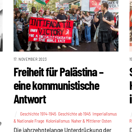
17. NOVEMBER 2023
1
Freiheit für Palästina –
eine kommunistische
Antwort
Geschichte 1914-1945
,
Geschichte ab 1945
,
Imperialismus
& Nationale Frage
,
Kolonialismus
,
Naher & Mittlerer Osten
R
e
Die jahrzehntelange Unterdrückung der
D