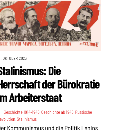
5. OKTOBER 2023
Stalinismus: Die
Herrschaft der Bürokratie
im Arbeiterstaat
Geschichte 1914-1945
,
Geschichte ab 1945
,
Russische
evolution
,
Stalinismus
er Kommunismus und die Politik Lenins