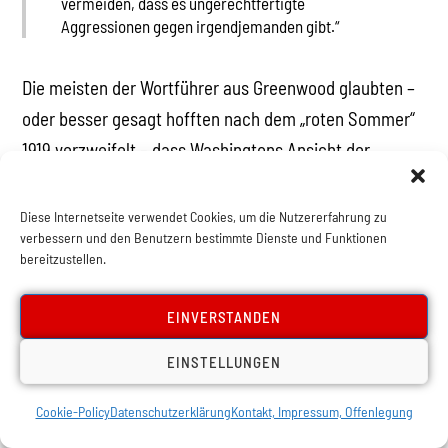
vermeiden, dass es ungerechtfertigte
Aggressionen gegen irgendjemanden gibt.“
Die meisten der Wortführer aus Greenwood glaubten –
oder besser gesagt hofften nach dem „roten Sommer“
1919 verzweifelt – dass Washingtons Ansicht der
Verbesserung in „kleinen Schritten“ Früchte tragen
würde. Schließlich hatte Washington dem Namen von
Diese Internetseite verwendet Cookies, um die Nutzererfahrung zu
verbessern und den Benutzern bestimmte Dienste und Funktionen
Greenwood inspiriert, und zwar als eine Anspielung auf
bereitzustellen.
das schwarze Stadtviertel, das er in Tuskegee,
Alabama, mitgegründet hatte. Und er war es auch, der
EINVERSTANDEN
den Begriff der „Black Wall Street“ geprägt hatte,
EINSTELLUNGEN
nachdem er 1905 das Viertel in Oklahoma besucht
hatte.
Cookie-Policy
Datenschutzerklärung
Kontakt, Impressum, Offenlegung
Der Vergleich mit dem Finanzdistrikt in New York ist