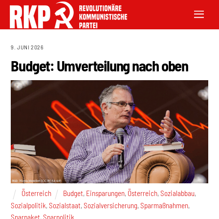
9. JUNI 2026
Budget: Umverteilung nach oben
Österreich
Budget
,
Einsparungen
,
Österreich
,
Sozialabbau
,
Sozialpolitik
,
Sozialstaat
,
Sozialversicherung
,
Sparmaßnahmen
,
Sparpaket
,
Sparpolitik