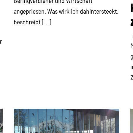
Geringverdiener und Wirtschaft
angepriesen. Was wirklich dahintersteckt,
beschreibt […]
r
M
g
i
Z