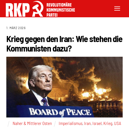
1. MÄRZ 2026
Krieg gegen den Iran: Wie stehen die
Kommunisten dazu?
Naher & Mittlerer Osten
Imperialismus
,
Iran
,
Israel
,
Krieg
,
USA