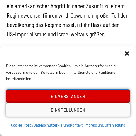
ein amerikanischer Angriff in naher Zukunft zu einem
Regimewechsel führen wird. Obwohl ein großer Teil der
Bevölkerung das Regime hasst, ist ihr Hass auf den
US-Imperialismus und Israel weitaus größer.
Es ist unwahrscheinlich, dass sie diese als potenzielle
Befreier betrachten werden. Das sollten sie auch nicht.
Diese Internetseite verwendet Cookies, um die Nutzererfahrung zu
Die Antwort des Iran
verbessern und den Benutzern bestimmte Dienste und Funktionen
bereitzustellen.
Ebrahim Azizi, Vorsitzender des Ausschusses für
EINVERSTANDEN
nationale Sicherheit des iranischen Parlaments,
EINSTELLUNGEN
warnte, dass der Iran eine „vernichtende“ Antwort
geben werde. „Wir haben euch gewarnt! Jetzt habt ihr
Cookie-Policy
Datenschutzerklärung
Kontakt, Impressum, Offenlegung
einen Weg eingeschlagen, dessen Ende ihr nicht mehr