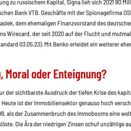
ng zu russischem Kapital, Signa lieh sich 2021 80 Mil
sischen Bank VTB. Geschäfte mit der Spionagefirma DS
Maslek, dem ehemaligen Finanzvorstand des deutsche
 Wirecard, der seit 2020 auf der Flucht und mutmaß
tandard 03.05.23). Mit Benko erleidet ein weiterer ehe
, Moral oder Enteignung?
nur der sichtbarste Ausdruck der tiefen Krise des kapit
 Heute ist der Immobiliensektor genauso hoch versch
008, als der Zusammenbruch des Immobooms eine wel
löste. Die Ära der niedrigen Zinsen schuf unzählige a