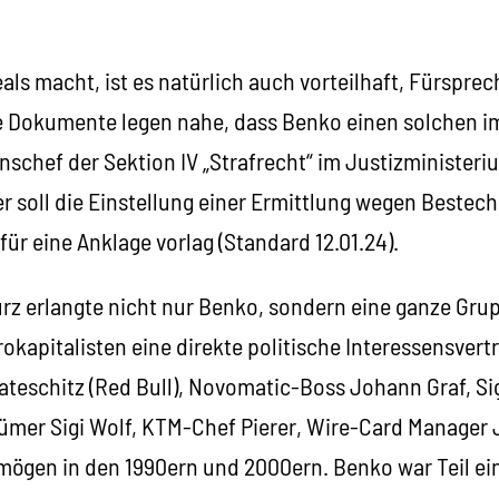
s macht, ist es natürlich auch vorteilhaft, Fürsprech
e Dokumente legen nahe, dass Benko einen solchen im
schef der Sektion IV „Strafrecht“ im Justizministeri
er soll die Einstellung einer Ermittlung wegen Beste
für eine Anklage vorlag (Standard 12.01.24).
urz erlangte nicht nur Benko, sondern eine ganze Gru
okapitalisten eine direkte politische Interessensvert
ateschitz (Red Bull), Novomatic-Boss Johann Graf, S
ümer Sigi Wolf, KTM-Chef Pierer, Wire-Card Manager J
rmögen in den 1990ern und 2000ern. Benko war Teil e