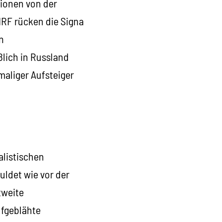
lionen von der
IRF rücken die Signa
n
lich in Russland
maliger Aufsteiger
alistischen
uldet wie vor der
tweite
ufgeblähte