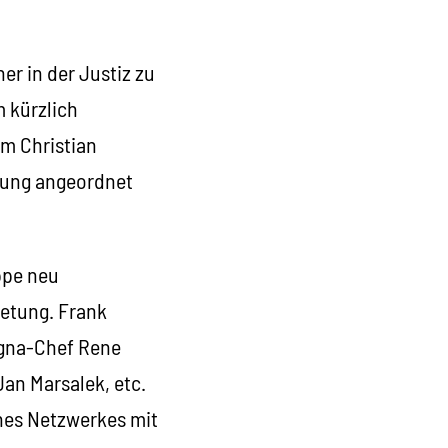
er in der Justiz zu
 kürzlich
um Christian
chung angeordnet
ppe neu
retung. Frank
igna-Chef Rene
an Marsalek, etc.
ines Netzwerkes mit