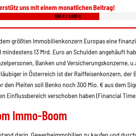
erstütz uns mit einem monatlichen Beitrag!
1261 € / 2.000 €
dem größten Immobilienkonzern Europas eine finanzi
ll mindestens 13 Mrd. Euro an Schulden angehäuft hab
inzelpersonen, Banken und Versicherungskonzerne, u.
läubiger in Österreich ist der Raiffeisenkonzern, der 
vor den Pleiten soll Benko noch 300 Mio. € aus dem Si
en Einflussbereich verschoben haben (Financial Times
vom Immo-Boom
stand darin, Gewerbeimmobilien zu kaufen und durch