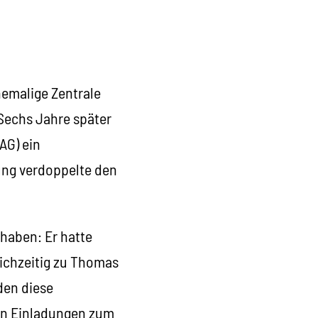
ehemalige Zentrale
Sechs Jahre später
AG) ein
ung verdoppelte den
 haben: Er hatte
eichzeitig zu Thomas
den diese
 in Einladungen zum