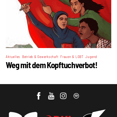
,
,
,
Aktuelles
Betrieb & Gewerkschaft
Frauen & LGBT
Jugend
Weg mit dem Kopftuchverbot!