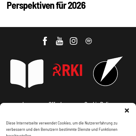
Perspektiven für 2026
Impressum, Offenlegung
Cookie Policy
Datenschutz
Kontakt
Diese Internetseite verwendet Cookies, um die Nutzererfahrung zu
verbessern und den Benutzern bestimmte Dienste und Funktionen
bereitzustellen.