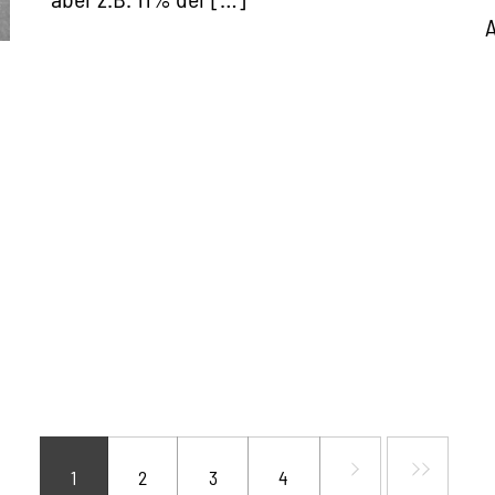
A
1
2
3
4