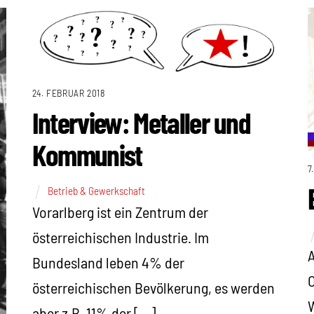
24. FEBRUAR 2018
Interview: Metaller und
Kommunist
7
Betrieb & Gewerkschaft
Vorarlberg ist ein Zentrum der
österreichischen Industrie. Im
A
Bundesland leben 4% der
O
österreichischen Bevölkerung, es werden
W
aber z.B. 11% der […]