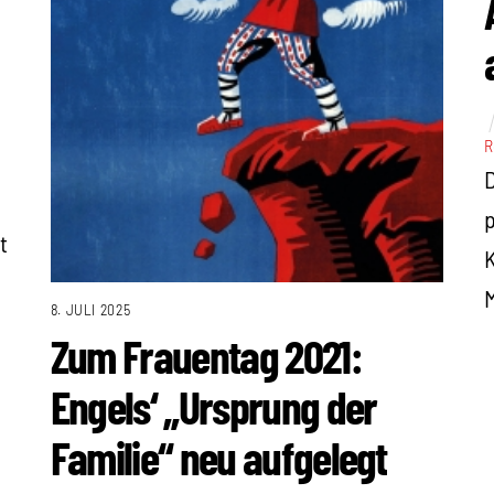
R
D
p
t
K
8. JULI 2025
Zum Frauentag 2021:
Engels‘ „Ursprung der
Familie“ neu aufgelegt