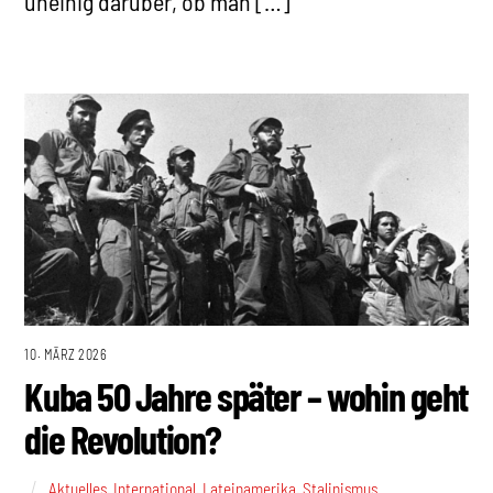
uneinig darüber, ob man […]
10. MÄRZ 2026
Kuba 50 Jahre später – wohin geht
die Revolution?
Aktuelles
,
International
,
Lateinamerika
,
Stalinismus