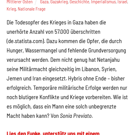
Mittlerer Osten
Gaza
,
Gazakrieg
,
Geschichte
,
Imperialismus
,
Israel
,
Krieg
,
Nationale Frage
Die Todesopfer des Krieges in Gaza haben die
unerhörte Anzahl von 57.000 überschritten
(de.statista.com). Dazu kommen die Opfer, die durch
Hunger, Wassermangel und fehlende Grundversorgung
verursacht werden. Dem nicht genug hat Netanjahu
seine Militärmacht gleichzeitig im Libanon, Syrien,
Jemen und Iran eingesetzt. Hybris ohne Ende – bisher
erfolgreich. Temporäre militärische Erfolge werden nur
noch blutigere Konflikte und Kriege vorbereiten. Wie ist
es möglich, dass ein Mann eine solch unbegrenzte
Macht haben kann?
Von
Sonia Previato
.
Lies den Funke, unterstütz uns mit einem