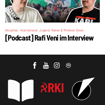
,
,
,
Aktuelles
International
Jugend
Naher & Mittlerer Osten
[Podcast] Rafi Veni im Interview