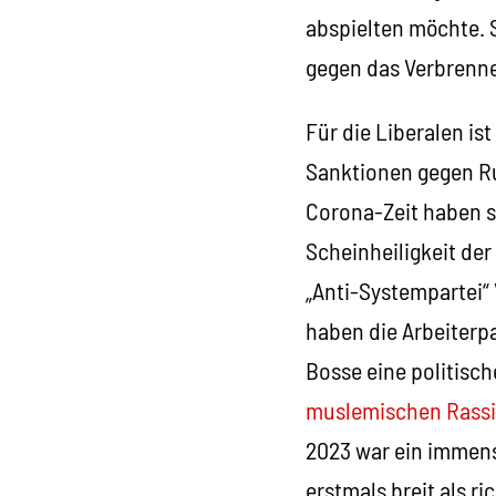
abspielten möchte. S
gegen das Verbrenne
Für die Liberalen is
Sanktionen gegen Ru
Corona-Zeit haben s
Scheinheiligkeit der
„Anti-Systempartei“ 
haben die Arbeiterp
Bosse eine politisc
muslemischen Rassis
2023 war ein immense
erstmals breit als r