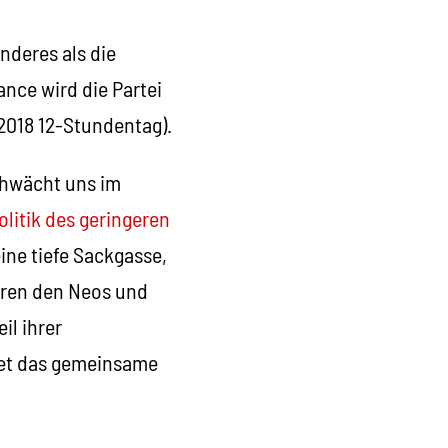
anderes als die
ance wird die Partei
2018 12-Stundentag).
schwächt uns im
olitik des geringeren
ne tiefe Sackgasse,
aren den Neos und
il ihrer
tet das gemeinsame