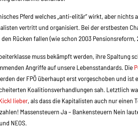
nisches Pferd welches „anti-elitär“ wirkt, aber nichts 
alisten vertritt und organisiert. Bei der erstbesten Ch
in den Rücken fallen (wie schon 2003 Pensionsreform, 
 Arbeiterklasse muss bekämpft werden, ihre Spaltung 
mmenden Angriffe auf unsere Lebensstandards. Die
P
rden der FPÖ überhaupt erst vorgeschoben und ist ei
cheiterten Koalitionsverhandlungen sah. Letztlich w
Kickl lieber
, als dass die Kapitalisten auch nur einen Te
 zahlen! Massensteuern Ja – Bankensteuern Nein lau
 und NEOS.