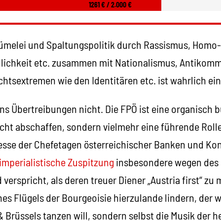
1261 € / 2.000 €
ümelei und Spaltungspolitik durch Rassismus, Homo-
dlichkeit etc. zusammen mit Nationalismus, Antikom
tsextremen wie den Identitären etc. ist wahrlich ein
uns Übertreibungen nicht. Die FPÖ ist eine organisch b
cht abschaffen, sondern vielmehr eine führende Rolle 
teresse der Chefetagen österreichischer Banken und K
imperialistische Zuspitzung
insbesondere wegen des
erspricht, als deren treuer Diener „Austria first“ zu m
s Flügels der Bourgeoisie hierzulande lindern, der 
 Brüssels tanzen will, sondern selbst die Musik der h