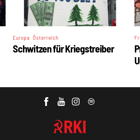
,
Europa
Österreich
Fr
Schwitzen für Kriegstreiber
P
U