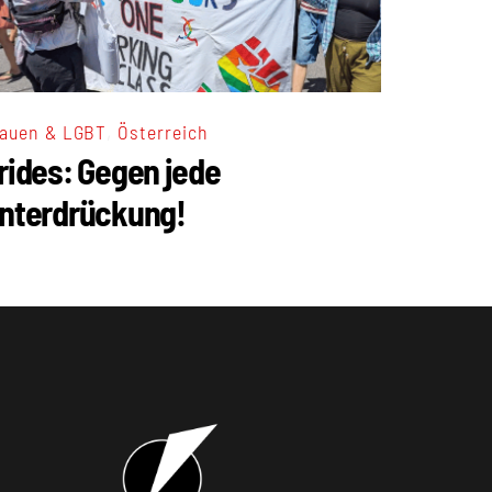
,
auen & LGBT
Österreich
rides: Gegen jede
nterdrückung!