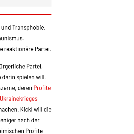
 und Transphobie,
munismus,
e reaktionäre Partei.
ürgerliche Partei,
darin spielen will.
onzerne, deren
Profite
Ukrainekrieges
achen. Kickl will die
weniger nach der
eimischen Profite