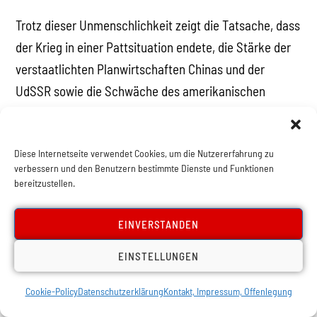
Trotz dieser Unmenschlichkeit zeigt die Tatsache, dass
der Krieg in einer Pattsituation endete, die Stärke der
verstaatlichten Planwirtschaften Chinas und der
UdSSR sowie die Schwäche des amerikanischen
Imperialismus, insbesondere wenn es darum geht, ein
Volk zu bezwingen, das sich nicht mehr von der
Diese Internetseite verwendet Cookies, um die Nutzererfahrung zu
Knechtschaft des Imperialismus unterkriegen lassen
verbessern und den Benutzern bestimmte Dienste und Funktionen
wollte. Ted Grant fasste die
Bedeutung des Krieges
so
bereitzustellen.
zusammen:
EINVERSTANDEN
„Die Teilung Koreas in russische und amerikanische
EINSTELLUNGEN
Einflusssphären, entblößt die Schwäche des
Imperialismus im gesamten Fernen Osten. Ohne die
Cookie-Policy
Datenschutzerklärung
Kontakt, Impressum, Offenlegung
direkte Intervention des amerikanischen Imperialismus