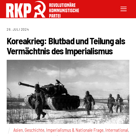
26. JULI 2024
Koreakrieg: Blutbad und Teilung als
Vermächtnis des Imperialismus
Asien
,
Geschichte
,
Imperialismus & Nationale Frage
,
International
,