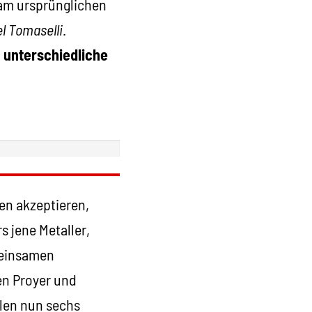
 am ursprünglichen
 Tomaselli
.
‚unterschiedliche
en akzeptieren,
s jene Metaller,
meinsamen
en Proyer und
ollen nun sechs