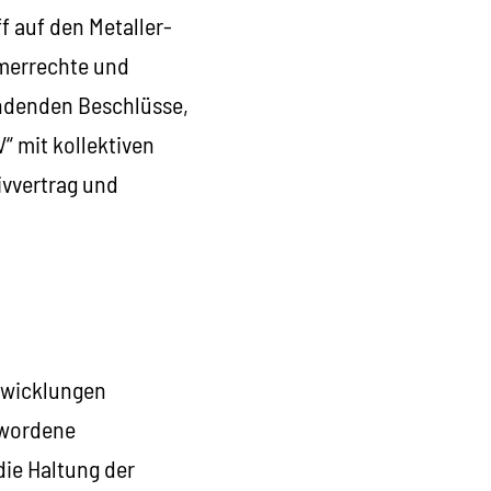
f auf den Metaller-
merrechte und
indenden Beschlüsse,
“ mit kollektiven
ivvertrag und
twicklungen
ewordene
die Haltung der