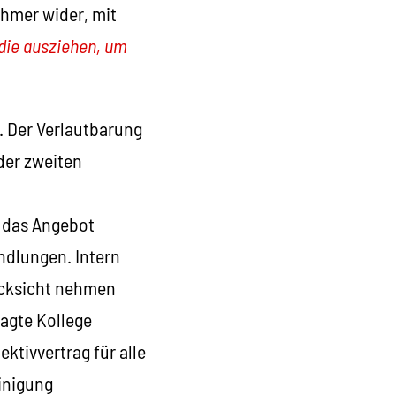
ehmer wider, mit
 die ausziehen, um
 Der Verlautbarung
der zweiten
p das Angebot
ndlungen. Intern
ücksicht nehmen
agte Kollege
tivvertrag für alle
inigung