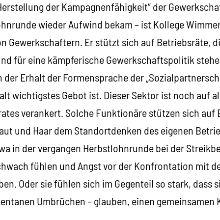
„Herstellung der Kampagnenfähigkeit“ der Gewerkschaf
ohnrunde wieder Aufwind bekam – ist Kollege Wimmer
 Gewerkschaftern. Er stützt sich auf Betriebsräte, di
und für eine kämpferische Gewerkschaftspolitik ste
n der Erhalt der Formensprache der „Sozialpartnersc
lt wichtigstes Gebot ist. Dieser Sektor ist noch auf 
tes verankert. Solche Funktionäre stützen sich auf B
 Haut und Haar dem Standortdenken des eigenen Betri
wa in der vergangen Herbstlohnrunde bei der Streik
chwach fühlen und Angst vor der Konfrontation mit d
en. Oder sie fühlen sich im Gegenteil so stark, dass si
ntanen Umbrüchen – glauben, einen gemeinsamen KV