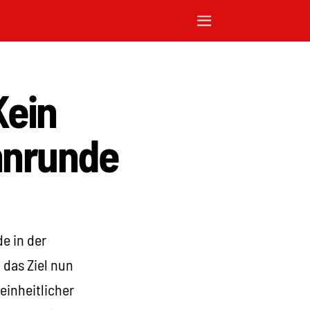
Kein
ohnrunde
e in der
 das Ziel nun
einheitlicher