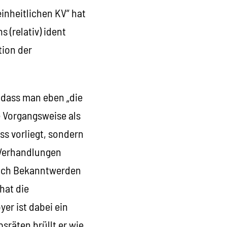
inheitlichen KV“ hat
 (relativ) ident
tion der
dass man eben „die
 Vorgangsweise als
s vorliegt, sondern
 Verhandlungen
nach Bekanntwerden
hat die
er ist dabei ein
sräten brüllt er wie