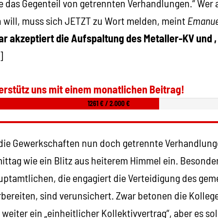
re das Gegenteil von getrennten Verhandlungen.“ Wer
n will, muss sich JETZT zu Wort melden, meint
Emanuel
r akzeptiert die Aufspaltung des Metaller-KV und 
]
erstütz uns mit einem monatlichen Beitrag!
1261 € / 2.000 €
s die Gewerkschaften nun doch getrennte Verhandlung
ttag wie ein Blitz aus heiterem Himmel ein. Besonder
uptamtlichen, die engagiert die Verteidigung des ge
rbereiten, sind verunsichert. Zwar betonen die Kolleg
weiter ein „einheitlicher Kollektivvertrag“, aber es s