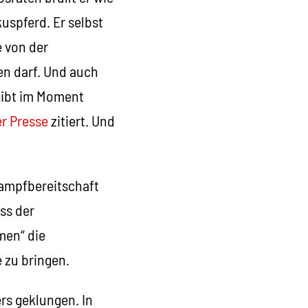
uspferd. Er selbst
e von der
n darf. Und auch
gibt im Moment
er Presse
zitiert. Und
.
Kampfbereitschaft
ass der
men“ die
e zu bringen.
rs geklungen. In