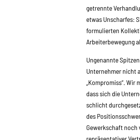
getrennte Verhandlu
etwas Unscharfes: S
formulierten Kollek
Arbeiterbewegung a
Ungenannte Spitzen
Unternehmer nicht a
„Kompromiss“. Wir m
dass sich die Unter
schlicht durchgese
des Positionsschwenk
Gewerkschaft noch v
repräsentativer Vert