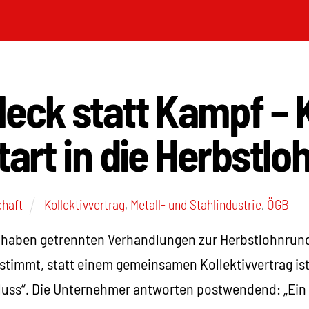
eck statt Kampf – 
tart in die Herbstl
chaft
Kollektivvertrag
,
Metall- und Stahlindustrie
,
ÖGB
haben getrennten Verhandlungen zur Herbstlohnrund
stimmt, statt einem gemeinsamen Kollektivvertrag ist
hluss“. Die Unternehmer antworten postwendend: „Ein 