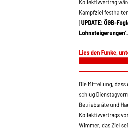
Kollektivvertrag wä
Kampfziel festhalte
[
UPDATE: ÖGB-Fogla
Lohnsteigerungen‘.
Lies den Funke, unt
Die Mitteilung, das
schlug Dienstagvormi
Betriebsräte und Ha
Kollektivvertrags vo
Wimmer, das Ziel sei 