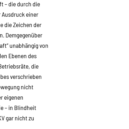
t – die durch die
 Ausdruck einer
e die Zeichen der
hen. Demgegenüber
haft“ unabhängig von
allen Ebenen des
etriebsräte, die
ebes verschrieben
bewegung nicht
er eigenen
e – in Blindheit
 gar nicht zu