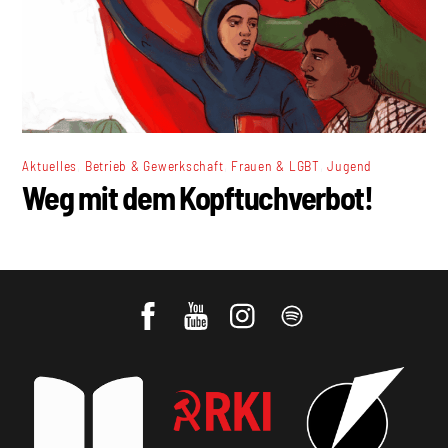
,
,
,
Aktuelles
Betrieb & Gewerkschaft
Frauen & LGBT
Jugend
Weg mit dem Kopftuchverbot!