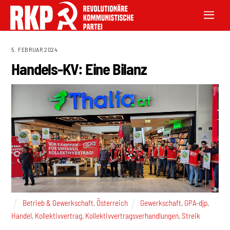
5. FEBRUAR 2024
Handels-KV: Eine Bilanz
Betrieb & Gewerkschaft
,
Österreich
Gewerkschaft
,
GPA-djp
,
Handel
,
Kollektivvertrag
,
Kollektivvertragsverhandlungen
,
Streik