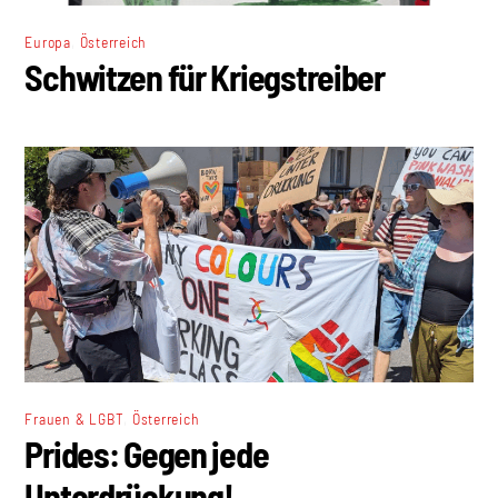
,
Europa
Österreich
Schwitzen für Kriegstreiber
,
Frauen & LGBT
Österreich
Prides: Gegen jede
Unterdrückung!