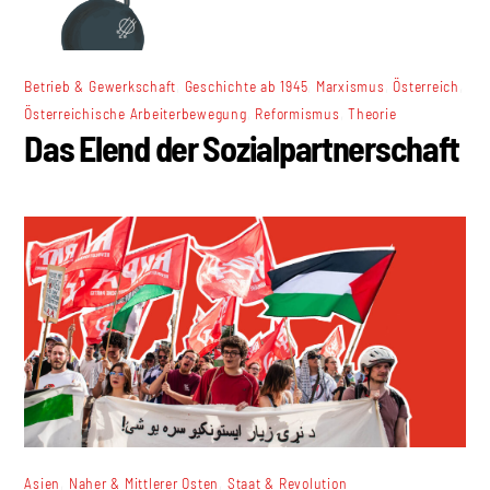
,
,
,
,
Betrieb & Gewerkschaft
Geschichte ab 1945
Marxismus
Österreich
,
,
Österreichische Arbeiterbewegung
Reformismus
Theorie
Das Elend der Sozialpartnerschaft
,
,
Asien
Naher & Mittlerer Osten
Staat & Revolution