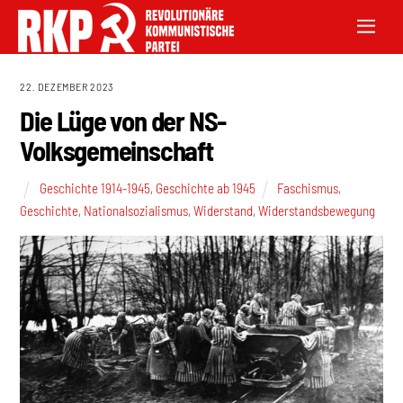
22. DEZEMBER 2023
Die Lüge von der NS-
Volksgemeinschaft
Geschichte 1914-1945
,
Geschichte ab 1945
Faschismus
,
Geschichte
,
Nationalsozialismus
,
Widerstand
,
Widerstandsbewegung