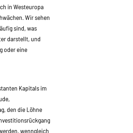
ich in Westeuropa
schwächen. Wir sehen
läufig sind, was
r darstellt, und
g oder eine
tanten Kapitals im
ude,
ag, den die Löhne
Investitionsrückgang
stwerden, wenngleich