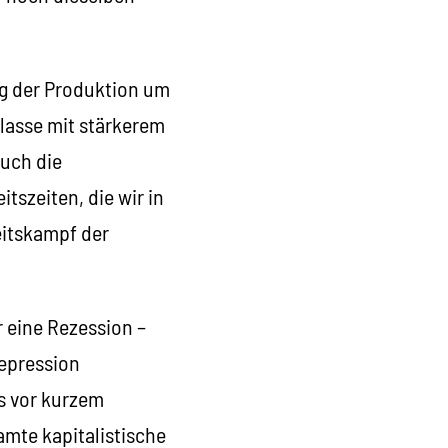
ieg der Produktion um
lasse mit stärkerem
auch die
szeiten, die wir in
itskampf der
 eine Rezession –
Depression
s vor kurzem
amte kapitalistische