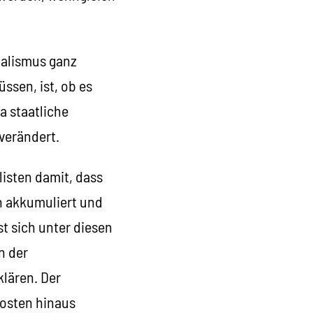
talismus ganz
ssen, ist, ob es
a staatliche
verändert.
listen damit, dass
en akkumuliert und
st sich unter diesen
n der
klären. Der
kosten hinaus