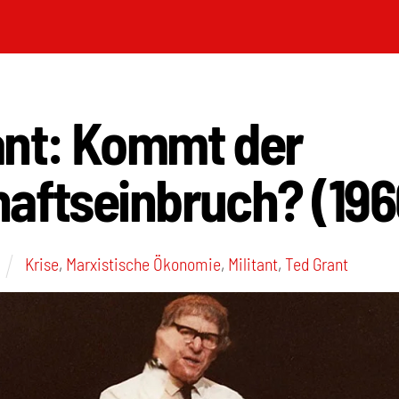
ant: Kommt der
haftseinbruch? (196
Krise
,
Marxistische Ökonomie
,
Militant
,
Ted Grant