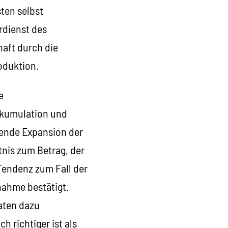
sten selbst
rdienst des
haft durch die
oduktion.
e
kkumulation und
rende Expansion der
tnis zum Betrag, der
 Tendenz zum Fall der
nahme bestätigt.
aten dazu
 richtiger ist als