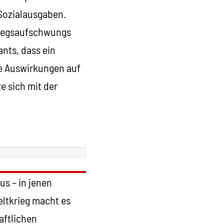
Sozialausgaben.
riegsaufschwungs
nts, dass ein
de Auswirkungen auf
e sich mit der
s – in jenen
eltkrieg macht es
aftlichen