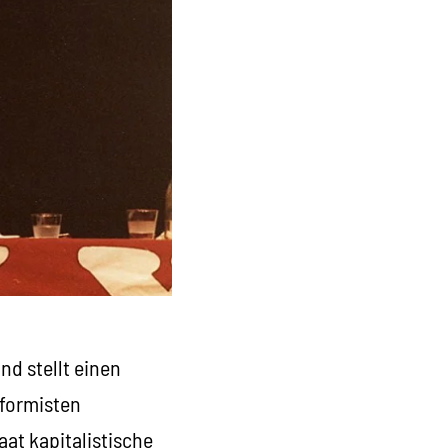
d stellt einen
eformisten
aat kapitalistische