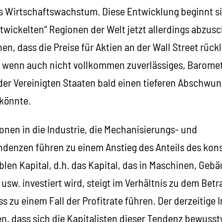
es Wirtschaftswachstum. Diese Entwicklung beginnt s
ntwickelten“ Regionen der Welt jetzt allerdings abzu
en, dass die Preise für Aktien an der Wall Street rück
, wenn auch nicht vollkommen zuverlässiges, Baromete
der Vereinigten Staaten bald einen tieferen Abschwun
 könnte.
tionen in die Industrie, die Mechanisierungs- und
denzen führen zu einem Anstieg des Anteils des kons
blen Kapital, d.h. das Kapital, das in Maschinen, Gebä
sw. investiert wird, steigt im Verhältnis zu dem Betr
zu einem Fall der Profitrate führen. Der derzeitige 
ßen, dass sich die Kapitalisten dieser Tendenz bewus