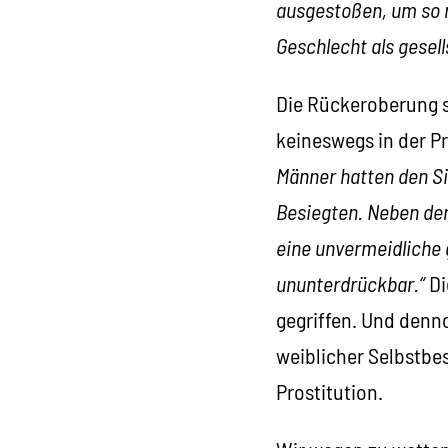
ausgestoßen, um so 
Geschlecht als gesel
Die Rückeroberung se
keineswegs in der P
Männer hatten den Si
Besiegten. Neben der
eine unvermeidliche g
ununterdrückbar.“
Di
gegriffen. Und denno
weiblicher Selbstbe
Prostitution.