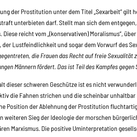
ung der Prostitution unter dem Titel „Sexarbeit“ gilt h
raft unterbieten darf. Stellt man sich dem entgegen,
aus. Diese reicht vom „(konservativen) Moralismus“, übe
n, der Lustfeindlichkeit und sogar dem Vorwurf des S
egentreten, die Frauen das Recht auf freie Sexualität 
jungen Männern fördert. Das ist Teil des Kampfes gegen
alt dieser schweren Geschütze ist es nicht verwunderli
ektiv die Fahnen strichen und die scheinbar unhaltba
he Position der Ablehnung der Prostitution fluchtartig
en weiteren Sieg der Ideologie der morschen bürgerlic
ren Marxismus. Die positive Uminterpretation gesells