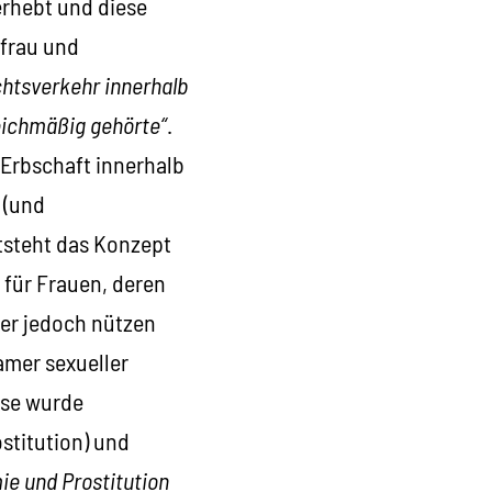
erhebt und diese
sfrau und
chtsverkehr innerhalb
eichmäßig gehörte“
.
 Erbschaft innerhalb
 (und
tsteht das Konzept
 für Frauen, deren
er jedoch nützen
gamer sexueller
ese wurde
ostitution) und
e und Prostitution