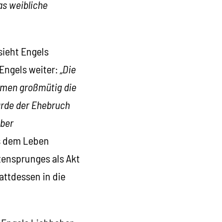
as weibliche
sieht Engels
Engels weiter:
„Die
hmen großmütig die
urde der Ehebruch
aber
us dem Leben
tensprunges als Akt
attdessen in die