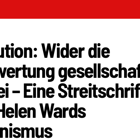
ution: Wider die
ertung gesellschaf
i – Eine Streitschrif
Helen Wards
onismus