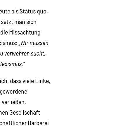
eute als Status quo,
 setzt man sich
r die Missachtung
exismus:
„Wir müssen
zu verwehren sucht,
 Sexismus.“
ch, dass viele Linke,
r gewordene
 verließen.
hen Gesellschaft
chaftlicher Barbarei