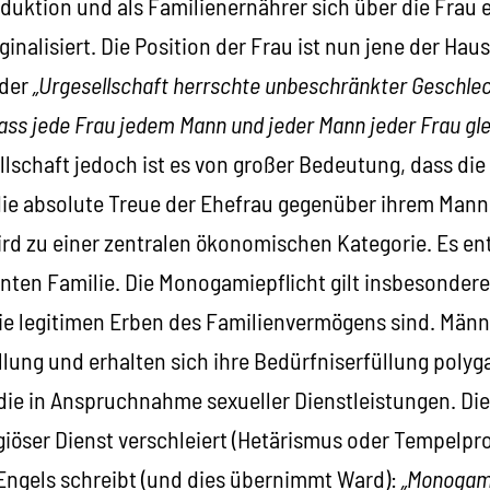
oduktion und als Familienernährer sich über die Frau 
ginalisiert. Die Position der Frau ist nun jene der Hau
 der
„Urgesellschaft herrschte unbeschränkter Geschle
ss jede Frau jedem Mann und jeder Mann jeder Frau gl
llschaft jedoch ist es von großer Bedeutung, dass die
 die absolute Treue der Ehefrau gegenüber ihrem Mann
ird zu einer zentralen ökonomischen Kategorie. Es en
nten Familie. Die Monogamiepflicht gilt insbesondere
 legitimen Erben des Familienvermögens sind. Männ
tellung und erhalten sich ihre Bedürfniserfüllung poly
ie in Anspruchnahme sexueller Dienstleistungen. Di
igiöser Dienst verschleiert (Hetärismus oder Tempelpr
 Engels schreibt (und dies übernimmt Ward):
„Monogami