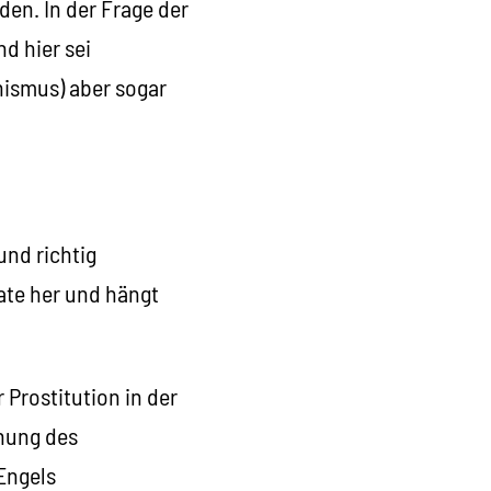
den. In der Frage der
d hier sei
nismus) aber sogar
und richtig
ate her und hängt
 Prostitution in der
ehung des
 Engels