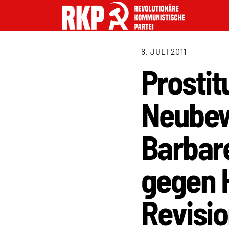
8. JULI 2011
Prostit
Neubew
Barbare
gegen 
Revisi