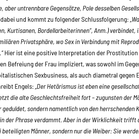
, aber untrennbare Gegensätze, Pole desselben Gesell
 dabei und kommt zu folgender Schlussfolgerung:
„Wa
n, Kurtisanen, Bordellarbeiterinnen“, Anm.) verbindet, 
miliären Privatsphäre, wo Sex in Verbindung mit Repro
.“
Hier ist eine positive Interpretation der Prostitution
len Befreiung der Frau impliziert, was sowohl im Gege
talistischen Sexbusiness, als auch diametral gegen E
hreibt Engels:
„Der Hetärismus ist eben eine gesellscha
etzt die alte Geschlechtsfreiheit fort – zugunsten der M
ur geduldet, sondern namentlich von den herrschenden K
in der Phrase verdammt. Aber in der Wirklichkeit trif
 beteiligten Männer, sondern nur die Weiber: Sie werd