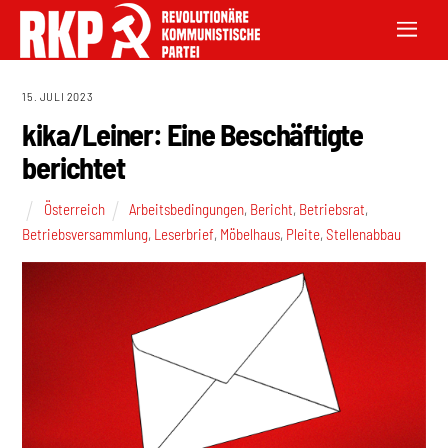
15. JULI 2023
kika/Leiner: Eine Beschäftigte
berichtet
Österreich
Arbeitsbedingungen
,
Bericht
,
Betriebsrat
,
Betriebsversammlung
,
Leserbrief
,
Möbelhaus
,
Pleite
,
Stellenabbau