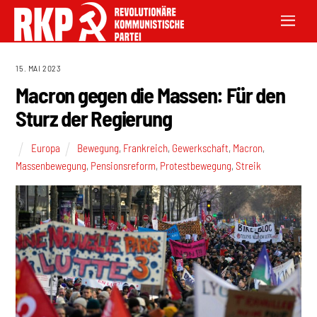
15. MAI 2023
Macron gegen die Massen: Für den
Sturz der Regierung
Europa
Bewegung
,
Frankreich
,
Gewerkschaft
,
Macron
,
Massenbewegung
,
Pensionsreform
,
Protestbewegung
,
Streik