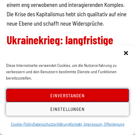
einem eng verwobenen und interagierenden Komplex.
Die Krise des Kapitalismus hebt sich qualitativ auf eine
neue Ebene und schafft neue Widersprüche.
Ukrainekrieg: langfristige
Destabilisierung und
Neuordnung Europas
Diese Internetseite verwendet Cookies, um die Nutzererfahrung zu
verbessern und den Benutzern bestimmte Dienste und Funktionen
bereitzustellen.
Der imperialistische Konflikt um die Ukraine ist ein
neuer Wendepunkt der gesamten Weltsituation, der
EINVERSTANDEN
besonders Europa tief und langfristig trifft. Er umfasst
die zwei größten Länder und Armeen Europas, zwei
EINSTELLUNGEN
ausdifferenzierte moderne Gesellschaften mit einer
Cookie-Policy
Datenschutzerklärung
Kontakt, Impressum, Offenlegung
großen Arbeiterklasse und technischem Know-how.