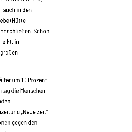
n auch in den
ebe (Hütte
g anschließen. Schon
eikt, in
r großen
älter um 10 Prozent
Montag die Menschen
anden
zeitung „Neue Zeit“
onen gegen den