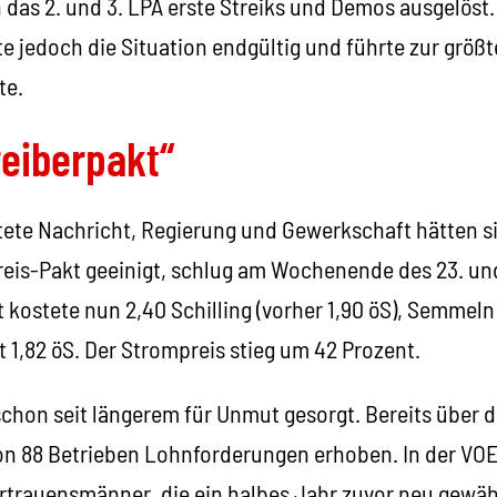
das 2. und 3. LPA erste Streiks und Demos ausgelöst.
te jedoch die Situation endgültig und führte zur größt
te.
reiberpakt“
itete Nachricht, Regierung und Gewerkschaft hätten s
eis-Pakt geeinigt, schlug am Wochenende des 23. un
 kostete nun 2,40 Schilling (vorher 1,90 öS), Semmel
tt 1,82 öS. Der Strompreis stieg um 42 Prozent.
schon seit längerem für Unmut gesorgt. Bereits über
on 88 Betrieben Lohnforderungen erhoben. In der VOES
trauensmänner, die ein halbes Jahr zuvor neu gewäh