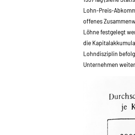
Lohn-Preis-Abkommen
offenes Zusammenwir
Löhne festgelegt we
die Kapitalakkumul
Lohndisziplin befol
Unternehmen weiterh