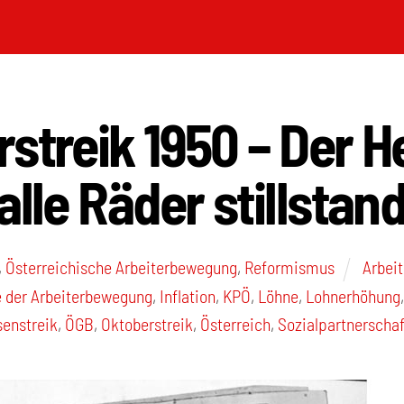
streik 1950 – Der H
alle Räder stillstan
,
Österreichische Arbeiterbewegung
,
Reformismus
Arbei
 der Arbeiterbewegung
,
Inflation
,
KPÖ
,
Löhne
,
Lohnerhöhung
enstreik
,
ÖGB
,
Oktoberstreik
,
Österreich
,
Sozialpartnerschaf