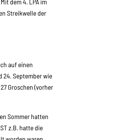
 Mit dem 4. LPA im
en Streikwelle der
ich auf einen
d 24. September wie
n 27 Groschen (vorher
 den Sommer hatten
T z.B. hatte die
lt worden waren,