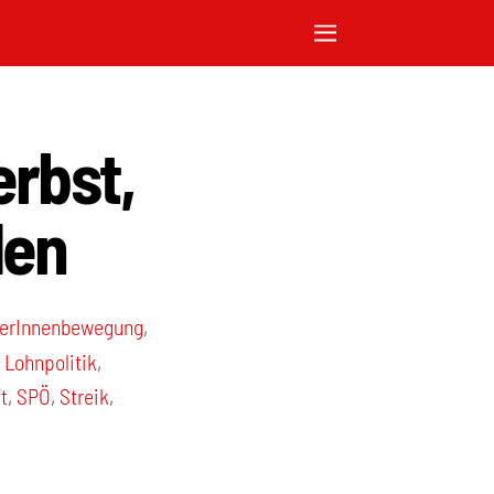
erbst,
den
terInnenbewegung
,
,
Lohnpolitik
,
t
,
SPÖ
,
Streik
,