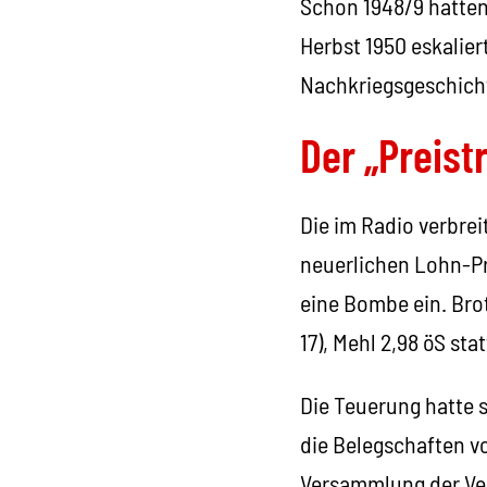
Schon 1948/9 hatten 
Herbst 1950 eskalier
Nachkriegsgeschich
Der „Preist
Die im Radio verbre
neuerlichen Lohn-Pr
eine Bombe ein. Brot
17), Mehl 2,98 öS sta
Die Teuerung hatte 
die Belegschaften v
Versammlung der Ver