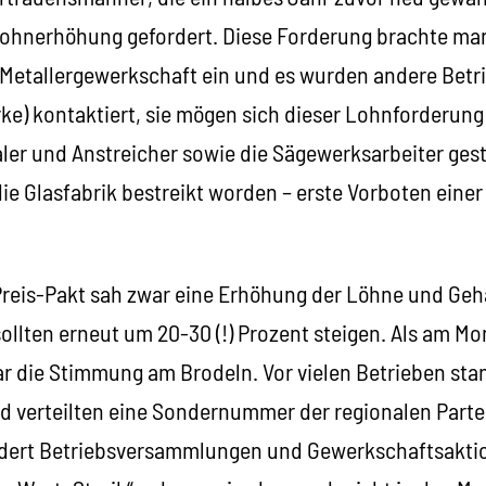
Lohnerhöhung gefordert. Diese Forderung brachte ma
 Metallergewerkschaft ein und es wurden andere Betri
ke) kontaktiert, sie mögen sich dieser Lohnforderun
aler und Anstreicher sowie die Sägewerksarbeiter gestr
ie Glasfabrik bestreikt worden – erste Vorboten eine
reis-Pakt sah zwar eine Erhöhung der Löhne und Geh
 sollten erneut um 20-30 (!) Prozent steigen. Als am 
ar die Stimmung am Brodeln. Vor vielen Betrieben st
verteilten eine Sondernummer der regionalen Partei
rdert Betriebsversammlungen und Gewerkschaftsakti