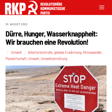
10. AUGUST 2022
Dürre, Hunger, Wasserknappheit:
Wir brauchen eine Revolution!
Umwelt
Arbeiterkontrolle
,
globale Erwärmung
,
Klimawandel
,
Planwirtschaft
,
Umwelt
,
Umweltzerstörung