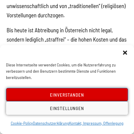
unwissenschaftlich und von „traditionellen“ (religiösen)
Vorstellungen durchzogen.
Bis heute ist Abtreibung in Österreich nicht legal,
sondern lediglich „straffrei“ – die hohen Kosten und das
geringe Angebot sind zusätzlich Hürden.
Geschlechtsspezifische Medizin fristet ein
Diese Internetseite verwendet Cookies, um die Nutzererfahrung zu
verbessern und den Benutzern bestimmte Dienste und Funktionen
unterfinanziertes Nischendasein. So wurde
bereitzustellen.
beispielsweise im Zuge der Entwicklung der Covid-
Impfstoffe keine einzige Studie durchgeführt, um die
EINVERSTANDEN
Auswirkungen der Impfung auf die von vielen Frauen
EINSTELLUNGEN
berichteten Zyklusstörungen zu untersuchen. Die
Beschwerden dürften nur temporärer Natur sein, doch
Cookie-Policy
Datenschutzerklärung
Kontakt, Impressum, Offenlegung
angesichts der weitverbreiteten Gerüchte und Ängste,