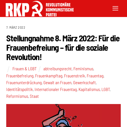
7. MÄRZ 2022
Stellungnahme 8. März 2022: Für die
Frauenbefreiung – für die soziale
Revolution!
Frauen & LGBT
abtreibungsrecht
,
Feminismus
,
Frauenbefreiung
,
Frauenkampftag
,
Frauenstreik
,
Frauentag
,
Frauenunterdrückung
,
Gewalt an Frauen
,
Gewerkschaft
,
Identitätspolitik
,
Internationaler Frauentag
,
Kapitalismus
,
LGBT
,
Reformismus
,
Staat