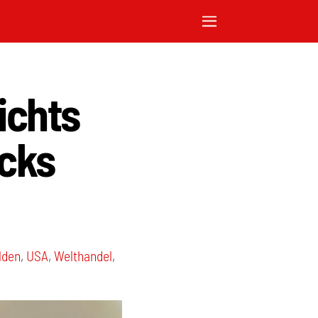
ichts
icks
lden
,
USA
,
Welthandel
,