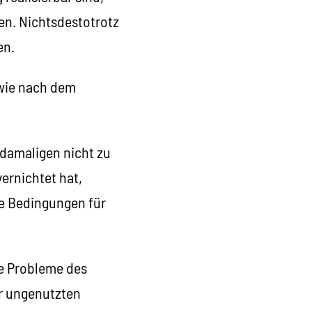
en. Nichtsdestotrotz
en.
 wie nach dem
r damaligen nicht zu
vernichtet hat,
ie Bedingungen für
ie Probleme des
er ungenutzten