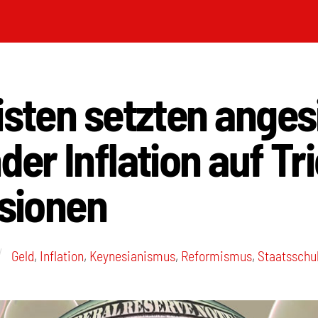
isten setzten anges
der Inflation auf Tr
usionen
Geld
,
Inflation
,
Keynesianismus
,
Reformismus
,
Staatsschu