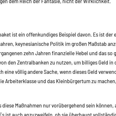
en dem Reich der Fantasie, nicht der Wirklichkeit.
t ist ein offenkundiges Beispiel davon. Es ist der e
Jahren, keynesianische Politik im großen Maßstab anz
ergangenen zehn Jahren finanzielle Hebel und das so
von den Zentralbanken zu nutzen, um billiges Geld in 
ch eine völlig andere Sache, wenn dieses Geld verwen
ie Arbeiterklasse und das Kleinbürgertum zu machen, 
dass diese Maßnahmen nur vorübergehend sein können, a
 Es ist auch anzuzweifeln, ob sie überhaupt vollständig