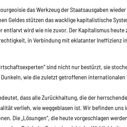
Bourgeoisie das Werkzeug der Staatsausgaben wieder 
en Geldes stützen das wacklige kapitalistische Syst
r entlarvt wird wie nie zuvor. Der Kapitalismus heute 
echtigkeit, in Verbindung mit eklatanter Ineffizienz 
rtschaftsexperten” sind nicht nur bestürzt, sie stoch
 Dunkeln, wie die zuletzt getroffenen internationale
bedeutet, dass alle Zurückhaltung, die der herrschend
lität verlieh, wie weggeblasen ist. Wir befinden uns 
sionen. Die „Lösungen”, die heute vorgeschlagen werd