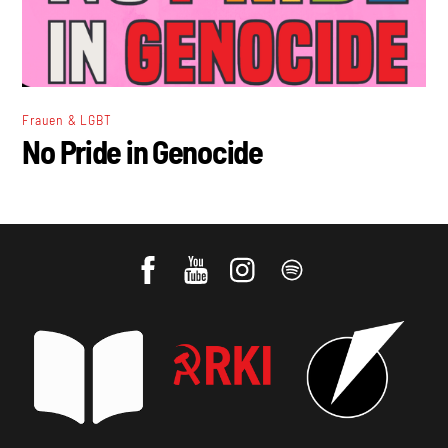
Frauen & LGBT
No Pride in Genocide