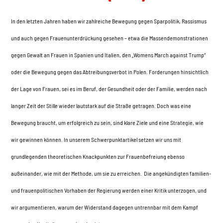
In den letzten Jahren haben wir zahlreiche Bewegung gegen Sparpolitik, Rassismus
und auch gegen Frauenunterdrückung gesehen – etwa die Massendemonstrationen
gegen Gewalt an Frauen in Spanien und Italien, den „Womens March against Trump“
oder die Bewegung gegen das Abtreibungsverbot in Polen. Forderungen hinsichtlich
der Lage von Frauen, sei es im Beruf, der Gesundheit oder der Familie, werden nach
langer Zeit der Stille wieder lautstark auf die Straße getragen. Doch was eine
Bewegung braucht, um erfolgreich zu sein, sind klare Ziele und eine Strategie, wie
wir gewinnen können. In unserem Schwerpunktartikel setzen wir uns mit
grundlegenden theoretischen Knackpunkten zur Frauenbefreiung ebenso
außeinander, wie mit der Methode, um sie zu erreichen. Die angekündigten familien-
und frauenpolitischen Vorhaben der Regierung werden einer Kritik unterzogen, und
wir argumentieren, warum der Widerstand dagegen untrennbar mit dem Kampf