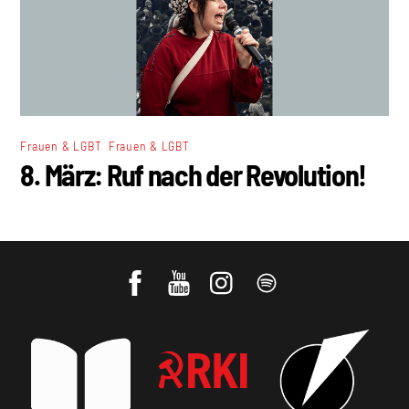
,
Frauen & LGBT
Frauen & LGBT
8. März: Ruf nach der Revolution!