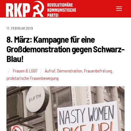
11. FEBRUAR 2018
8. März: Kampagne für eine
Großdemonstration gegen Schwarz-
Blau!
Frauen & LGBT
Aufruf
,
Demonstration
,
Frauenbefreiung
,
proletarische Frauenbewegung