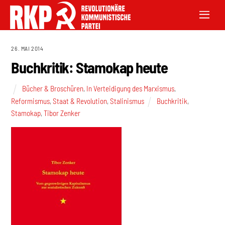
26. MAI 2014
Buchkritik: Stamokap heute
Bücher & Broschüren
,
In Verteidigung des Marxismus
,
Reformismus
,
Staat & Revolution
,
Stalinismus
Buchkritik
,
Stamokap
,
Tibor Zenker