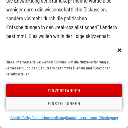
Die Entwicklung der Stamokap-Theorie wurde also
weniger durch die wissenschaftliche Diskussion,
sondern vielmehr durch die politischen
Entscheidungen in den „real-sozialistischen“ Ländern
bestimmt. Dies wollen wir in der Folge skizzenhaft
darlegen. Zwischen 1945-48 herrschte in den KPen eine
grundoptimistische Stimmung vor, wonach die
Befreiung vom Faschismus einen
Diese Internetseite verwendet Cookies, um die Nutzererfahrung zu
verbessern und den Benutzern bestimmte Dienste und Funktionen
Transformationsprozess hin zum Sozialismus einleiten
bereitzustellen.
würde. Nachdem, laut den Thesen der stalinistischen
Komintern, der Faschismus die letzte Form
EINVERSTANDEN
bürgerlicher Herrschaft sei, gäbe es mit seiner
EINSTELLUNGEN
Vernichtung auch keine Perspektive einer weiteren
Entwicklung der Produktivkräfte auf kapitalistischer
Cookie-Policy
Datenschutzerklärung
Kontakt, Impressum, Offenlegung
Grundlage. Die eklatante Schwäche der Bürgerlichen,