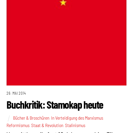
26. MAI 2014
Buchkritik: Stamokap heute
Bücher & Broschüren
,
In Verteidigung des Marxismus
,
Reformismus
,
Staat & Revolution
,
Stalinismus