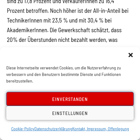
sind zu 17,8 Prozent und VerkäuferInnen zu 16,4
Prozent betroffen. Noch höher ist der All-in-Anteil bei
TechnikerInnen mit 23,5 % und mit 30,4 % bei
AkademikerInnen. Die Gewerkschaft schätzt, dass
20% der Überstunden nicht bezahlt werden, was
jährlich 70 Mio. Arbeitsstunden entspricht. Dies deutet
auf eine Entwicklung des Lohnarbeitssystems von
einem Zeitschuldverhältnis (der Arbeitnehmer schuldet
Diese Internetseite verwendet Cookies, um die Nutzererfahrung zu
verbessern und den Benutzern bestimmte Dienste und Funktionen
dem Arbeitgeber Arbeitszeit, über deren Nutzung er
bereitzustellen.
qua Weisungsrecht verfügt) zu einem
Zielschuldverhältnis (der Arbeitnehmer schuldet dem
EINVERSTANDEN
Arbeitgeber ein bestimmtes Ergebnis bzw. Produkt)
EINSTELLUNGEN
hin. Karl Marx bezeichnete diese Art der Entlohnung als
„die der kapitalistischen Produktionsweise
Cookie-Policy
Datenschutzerklärung
Kontakt, Impressum, Offenlegung
entsprechendste Form des Arbeitslohns“ (K. Marx,