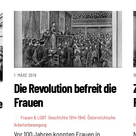
1. MÄRZ 2019
1
Die Revolution befreit die
Frauen
e
Frauen & LGBT
,
Geschichte 1914-1945
,
Österreichische
Arbeiterbewegung
R
Vor 100 Jahren konnten Frauen in
N