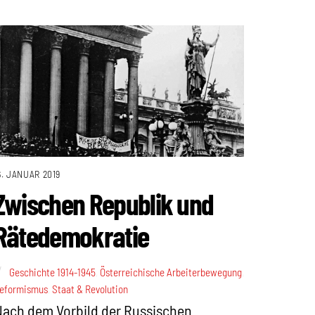
6. JANUAR 2019
Zwischen Republik und
Rätedemokratie
Geschichte 1914-1945
,
Österreichische Arbeiterbewegung
,
eformismus
,
Staat & Revolution
ach dem Vorbild der Russischen