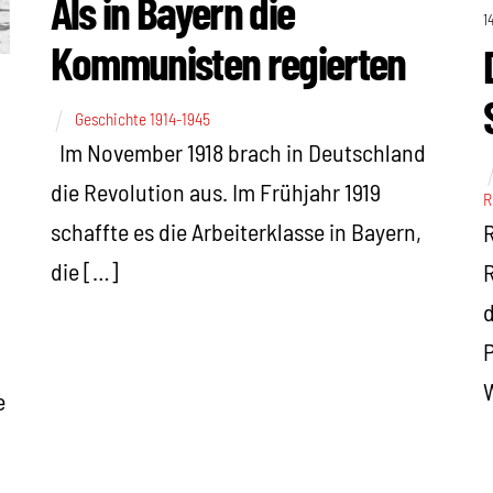
Als in Bayern die
1
Kommunisten regierten
Geschichte 1914-1945
Im November 1918 brach in Deutschland
die Revolution aus. Im Frühjahr 1919
R
schaffte es die Arbeiterklasse in Bayern,
R
die […]
R
d
P
W
e