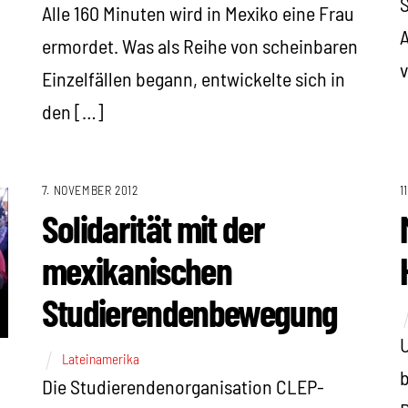
S
Alle 160 Minuten wird in Mexiko eine Frau
A
ermordet. Was als Reihe von scheinbaren
v
Einzelfällen begann, entwickelte sich in
den […]
7. NOVEMBER 2012
1
Solidarität mit der
mexikanischen
Studierendenbewegung
U
Lateinamerika
b
Die Studierendenorganisation CLEP-