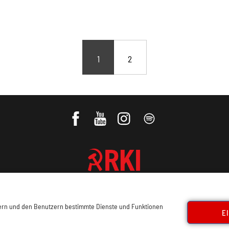
1
2
REVOLUTIONÄRE KOMMUNISTISCHE
INTERNATIONALE
sern und den Benutzern bestimmte Dienste und Funktionen
E
ressum, Offenlegung
Cookie Policy
Datenschutz
Kon