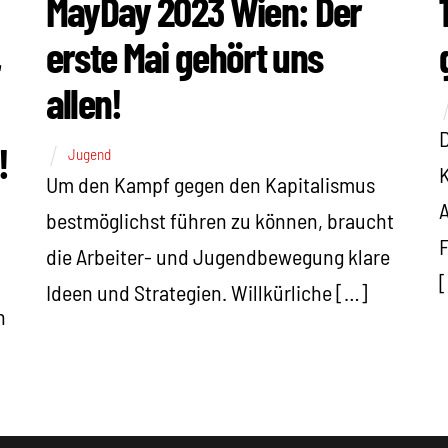
MayDay 2023 Wien: Der
erste Mai gehört uns
r
allen!
D
!
Jugend
K
Um den Kampf gegen den Kapitalismus
bestmöglichst führen zu können, braucht
F
die Arbeiter- und Jugendbewegung klare
Ideen und Strategien. Willkürliche […]
h