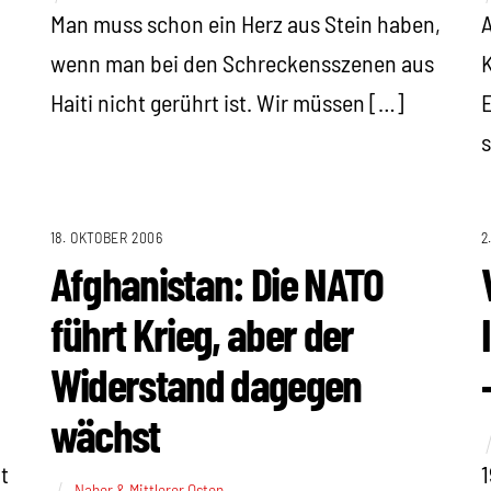
Man muss schon ein Herz aus Stein haben,
A
wenn man bei den Schreckensszenen aus
K
Haiti nicht gerührt ist. Wir müssen […]
E
s
18. OKTOBER 2006
2
Afghanistan: Die NATO
führt Krieg, aber der
Widerstand dagegen
wächst
t
1
Naher & Mittlerer Osten