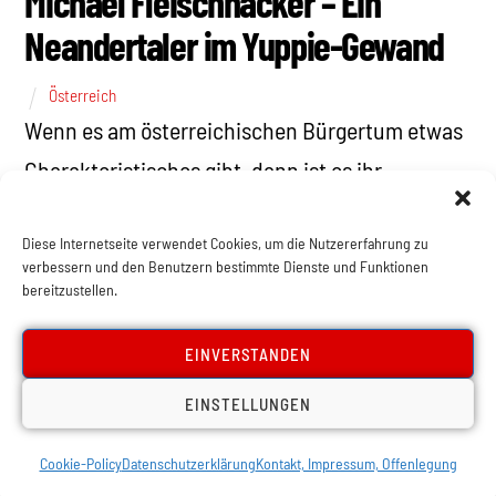
Michael Fleischhacker – Ein
Neandertaler im Yuppie-Gewand
Österreich
Wenn es am österreichischen Bürgertum etwas
Charakteristisches gibt, dann ist es ihr
vollständiger Mangel an demokratischen
Diese Internetseite verwendet Cookies, um die Nutzererfahrung zu
Traditionen und ihr bornierter […]
verbessern und den Benutzern bestimmte Dienste und Funktionen
bereitzustellen.
EINVERSTANDEN
EINSTELLUNGEN
Cookie-Policy
Datenschutzerklärung
Kontakt, Impressum, Offenlegung