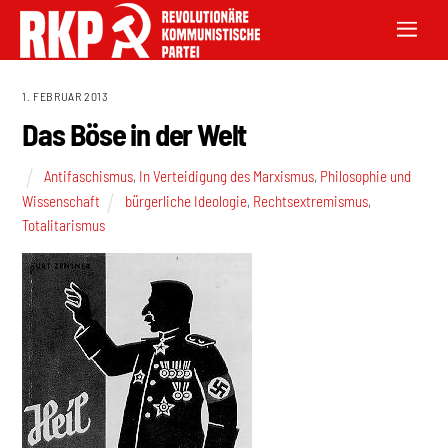
1. FEBRUAR 2013
Das Böse in der Welt
Antifaschismus
,
In Verteidigung des Marxismus
,
Philosophie und
Wissenschaft
bürgerliche Ideologie
,
Rechtsextremismus
,
Totalitarismus